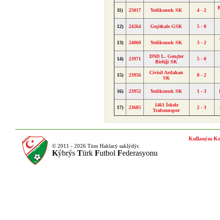
11)
25017
Yedikonuk SK
4 - 2
12)
24264
Geçitkale GSK
5 - 0
13)
24060
Yedikonuk SK
3 - 2
DND L. Gençler
14)
23971
5 - 0
Birliği SK
Civisil Ardahan
15)
23956
0 - 2
SK
16)
23952
Yedikonuk SK
1 - 3
1461 İskele
17)
23685
2 - 3
Trabzonspor
Kullaným Ko
© 2011 - 2026 Tüm Haklarý saklýdýr.
K
ýbrýs
T
ürk
F
utbol
F
ederasyonu