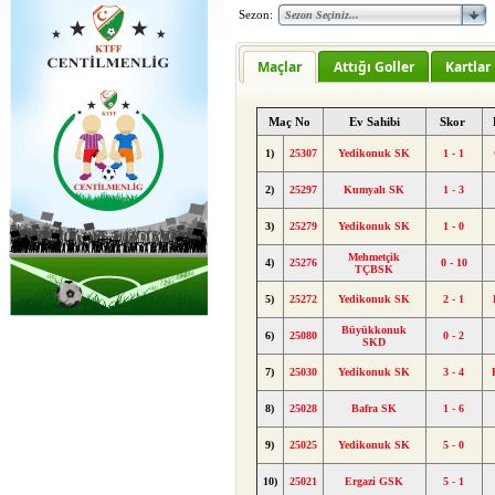
Sezon:
Maçlar
Attığı Goller
Kartlar
Maç No
Ev Sahibi
Skor
1)
25307
Yedikonuk SK
1 - 1
2)
25297
Kumyalı SK
1 - 3
3)
25279
Yedikonuk SK
1 - 0
Mehmetçik
4)
25276
0 - 10
TÇBSK
5)
25272
Yedikonuk SK
2 - 1
Büyükkonuk
6)
25080
0 - 2
SKD
7)
25030
Yedikonuk SK
3 - 4
8)
25028
Bafra SK
1 - 6
9)
25025
Yedikonuk SK
5 - 0
10)
25021
Ergazi GSK
5 - 1