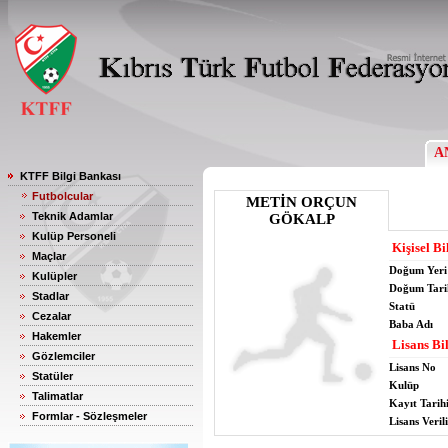
A
KTFF Bilgi Bankası
Futbolcular
METİN ORÇUN
Teknik Adamlar
GÖKALP
Kulüp Personeli
Kişisel Bi
Maçlar
Doğum Yeri
Kulüpler
Doğum Tari
Stadlar
Statü
Cezalar
Baba Adı
Hakemler
Lisans Bil
Gözlemciler
Lisans No
Statüler
Kulüp
Talimatlar
Kayıt Tarih
Formlar - Sözleşmeler
Lisans Verili