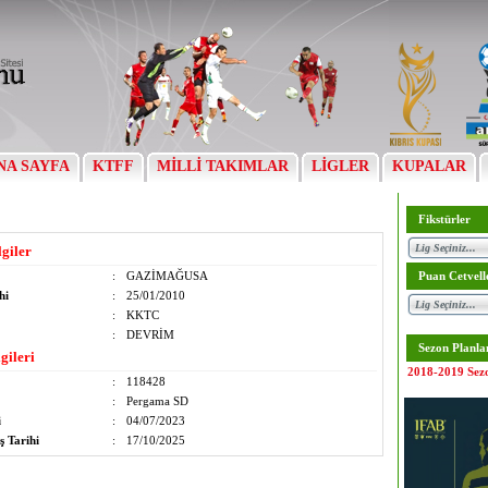
NA SAYFA
KTFF
MİLLİ TAKIMLAR
LİGLER
KUPALAR
Fikstürler
lgiler
:
GAZİMAĞUSA
Puan Cetvell
hi
:
25/01/2010
:
KKTC
:
DEVRİM
Sezon Planla
gileri
2018-2019 Sez
:
118428
:
Pergama SD
i
:
04/07/2023
ş Tarihi
:
17/10/2025