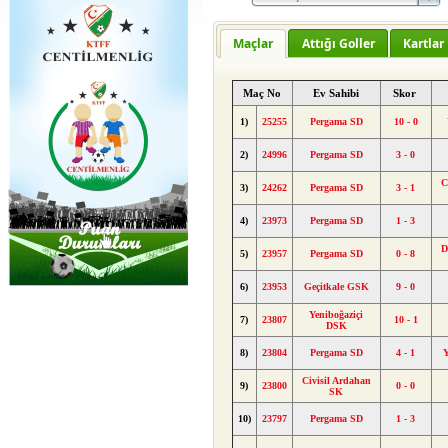
Maçlar
Attığı Goller
Kartlar
Maç No
Ev Sahibi
Skor
1)
25255
Pergama SD
10 - 0
2)
24996
Pergama SD
3 - 0
C
3)
24262
Pergama SD
3 - 1
4)
23973
Pergama SD
1 - 3
D
5)
23957
Pergama SD
0 - 8
6)
23953
Geçitkale GSK
9 - 0
Yeniboğaziçi
7)
23807
10 - 1
DSK
8)
23804
Pergama SD
4 - 1
Civisil Ardahan
9)
23800
0 - 0
SK
10)
23797
Pergama SD
1 - 3