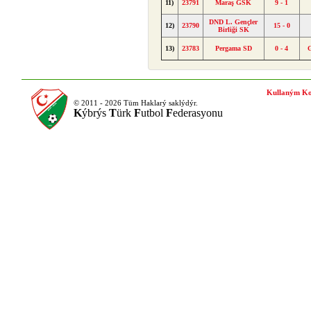
11)
23791
Maraş GSK
9 - 1
DND L. Gençler
12)
23790
15 - 0
Birliği SK
13)
23783
Pergama SD
0 - 4
Kullaným Ko
© 2011 - 2026 Tüm Haklarý saklýdýr.
K
ýbrýs
T
ürk
F
utbol
F
ederasyonu