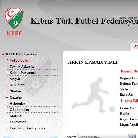
A
KTFF Bilgi Bankası
Futbolcular
ARKIN KARABIYIKLI
Teknik Adamlar
Kişisel Bi
Kulüp Personeli
Doğum Yeri
Maçlar
Doğum Tari
Kulüpler
Statü
Stadlar
Baba Adı
Cezalar
Lisans Bil
Hakemler
Lisans No
Gözlemciler
Kulüp
Statüler
Kayıt Tarih
Talimatlar
Lisans Verili
Formlar - Sözleşmeler
Sezon: