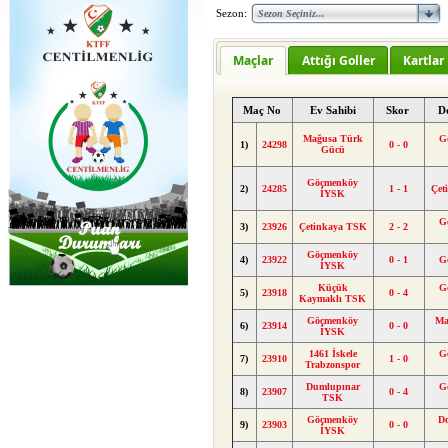
Sezon:
Maçlar
Attığı Goller
Kartlar
Maç No
Ev Sahibi
Skor
D
Mağusa Türk
G
1)
24298
0 - 0
Gücü
Göçmenköy
2)
24285
1 - 1
Çet
İYSK
G
3)
23926
Çetinkaya TSK
2 - 2
Göçmenköy
4)
23922
0 - 1
G
İYSK
Küçük
G
5)
23918
0 - 4
Kaymaklı TSK
Göçmenköy
Ma
6)
23914
0 - 0
İYSK
1461 İskele
G
7)
23910
1 - 0
Trabzonspor
Dumlupınar
G
8)
23907
0 - 4
TSK
Göçmenköy
D
9)
23903
0 - 0
İYSK