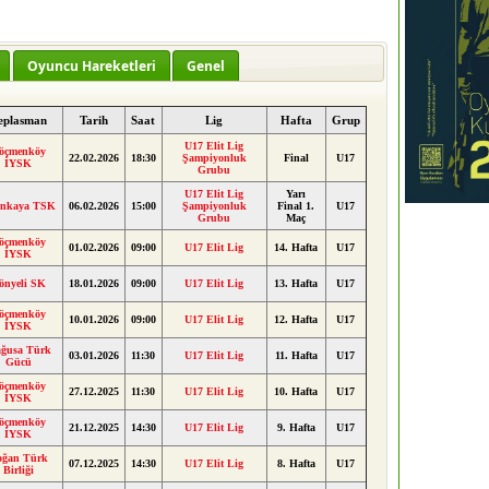
Oyuncu Hareketleri
Genel
eplasman
Tarih
Saat
Lig
Hafta
Grup
U17 Elit Lig
öçmenköy
22.02.2026
18:30
Şampiyonluk
Final
U17
İYSK
Grubu
U17 Elit Lig
Yarı
inkaya TSK
06.02.2026
15:00
Şampiyonluk
Final 1.
U17
Grubu
Maç
öçmenköy
01.02.2026
09:00
U17 Elit Lig
14. Hafta
U17
İYSK
önyeli SK
18.01.2026
09:00
U17 Elit Lig
13. Hafta
U17
öçmenköy
10.01.2026
09:00
U17 Elit Lig
12. Hafta
U17
İYSK
ğusa Türk
03.01.2026
11:30
U17 Elit Lig
11. Hafta
U17
Gücü
öçmenköy
27.12.2025
11:30
U17 Elit Lig
10. Hafta
U17
İYSK
öçmenköy
21.12.2025
14:30
U17 Elit Lig
9. Hafta
U17
İYSK
oğan Türk
07.12.2025
14:30
U17 Elit Lig
8. Hafta
U17
Birliği