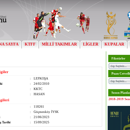
NA SAYFA
KTFF
MİLLİ TAKIMLAR
LİGLER
KUPALAR
Fikstürler
lgiler
Puan Cetvell
:
LEFKOŞA
hi
:
24/02/2010
:
KKTC
Sezon Planla
:
HASAN
2018-2019 Sez
gileri
:
118261
:
Göçmenköy İYSK
i
:
21/06/2023
ş Tarihi
:
15/09/2025