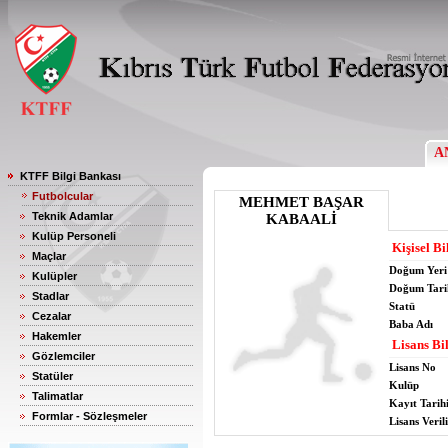
A
KTFF Bilgi Bankası
Futbolcular
MEHMET BAŞAR
Teknik Adamlar
KABAALİ
Kulüp Personeli
Kişisel Bi
Maçlar
Doğum Yeri
Kulüpler
Doğum Tari
Stadlar
Statü
Cezalar
Baba Adı
Hakemler
Lisans Bil
Gözlemciler
Lisans No
Statüler
Kulüp
Talimatlar
Kayıt Tarih
Formlar - Sözleşmeler
Lisans Verili