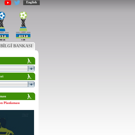
English
BİLGİ BANKASI
eri
ması
on Planlaması