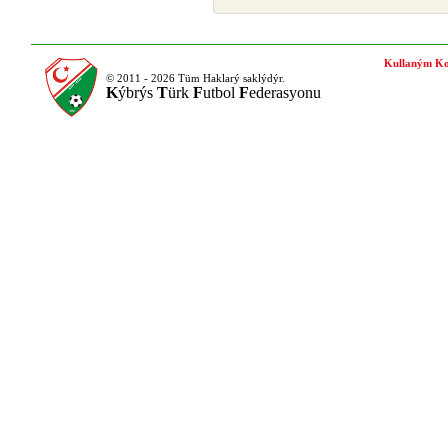
Kullaným Ko
© 2011 - 2026 Tüm Haklarý saklýdýr.
K
ýbrýs
T
ürk
F
utbol
F
ederasyonu