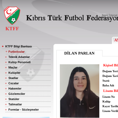
A
KTFF Bilgi Bankası
Futbolcular
DİLAN PARLAN
Teknik Adamlar
Kulüp Personeli
Kişisel Bi
Maçlar
Doğum Yeri
Kulüpler
Doğum Tari
Stadlar
Statü
Cezalar
Baba Adı
Hakemler
Lisans Bil
Gözlemciler
Lisans No
Statüler
Kulüp
Talimatlar
Kayıt Tarih
Formlar - Sözleşmeler
Lisans Verili