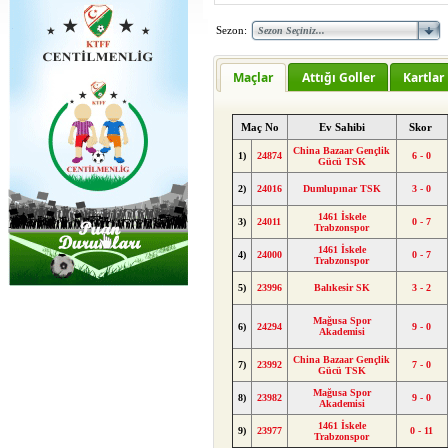
Sezon:
Maçlar
Attığı Goller
Kartlar
Maç No
Ev Sahibi
Skor
China Bazaar Gençlik
1)
24874
6 - 0
Gücü TSK
2)
24016
Dumlupınar TSK
3 - 0
1461 İskele
3)
24011
0 - 7
Trabzonspor
1461 İskele
4)
24000
0 - 7
Trabzonspor
5)
23996
Balıkesir SK
3 - 2
Mağusa Spor
6)
24294
9 - 0
Akademisi
China Bazaar Gençlik
7)
23992
7 - 0
Gücü TSK
Mağusa Spor
8)
23982
9 - 0
Akademisi
1461 İskele
9)
23977
0 - 11
Trabzonspor