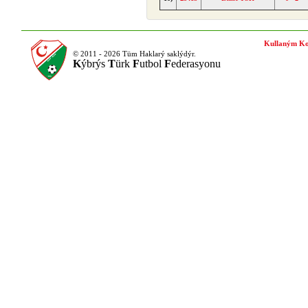
Kullaným Ko
© 2011 - 2026 Tüm Haklarý saklýdýr.
K
ýbrýs
T
ürk
F
utbol
F
ederasyonu