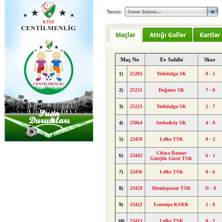
Sezon:
Maçlar
Attığı Goller
Kartlar
Maç No
Ev Sahibi
Skor
1)
25283
Yedidalga SK
0 - 5
2)
25231
Doğancı SK
7 - 0
3)
25223
Yedidalga SK
2 - 7
4)
25064
Serhatköy SK
4 - 0
5)
23450
Lefke TSK
0 - 2
China Bazaar
6)
23443
6 - 1
Gençlik Gücü TSK
7)
23436
Lefke TSK
0 - 6
8)
23429
Dumlupınar TSK
11 - 0
9)
23422
Esentepe KSKK
1 - 0
10)
23413
Lefke TSK
0 - 2