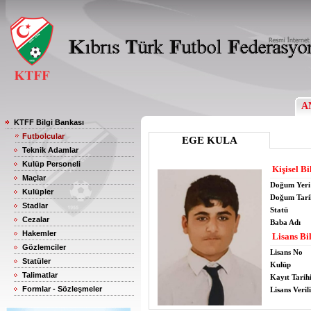
A
KTFF Bilgi Bankası
Futbolcular
EGE KULA
Teknik Adamlar
Kulüp Personeli
Kişisel Bi
Maçlar
Doğum Yeri
Kulüpler
Doğum Tari
Stadlar
Statü
Cezalar
Baba Adı
Hakemler
Lisans Bil
Gözlemciler
Lisans No
Statüler
Kulüp
Talimatlar
Kayıt Tarih
Formlar - Sözleşmeler
Lisans Verili