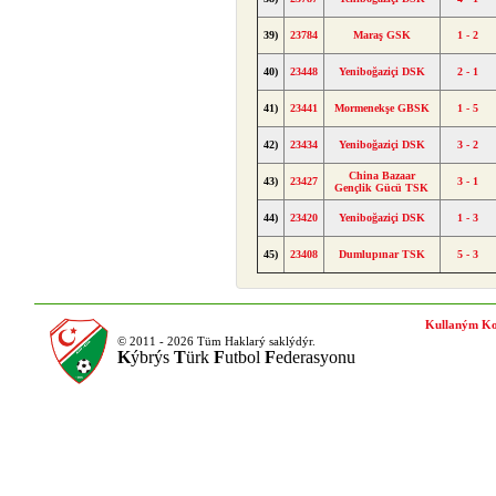
39)
23784
Maraş GSK
1 - 2
40)
23448
Yeniboğaziçi DSK
2 - 1
41)
23441
Mormenekşe GBSK
1 - 5
42)
23434
Yeniboğaziçi DSK
3 - 2
China Bazaar
43)
23427
3 - 1
Gençlik Gücü TSK
44)
23420
Yeniboğaziçi DSK
1 - 3
45)
23408
Dumlupınar TSK
5 - 3
Kullaným Ko
© 2011 - 2026 Tüm Haklarý saklýdýr.
K
ýbrýs
T
ürk
F
utbol
F
ederasyonu