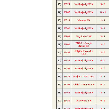
25)
23525
Yeniboğaziçi DSK
5 - 0
26)
23807
Yeniboğaziçi DSK
10 - 1
27)
23518
Mesarya SK
1 - 1
28)
23502
Yeniboğaziçi DSK
3 - 2
29)
23803
Geçitkale GSK
3 - 1
DND L. Gençler
30)
23802
3 - 0
Birliği SK
Küçük Kaymaklı
31)
23493
3 - 0
TSK
32)
23485
Yeniboğaziçi DSK
6 - 0
33)
23795
Yeniboğaziçi DSK
8 - 0
34)
23476
Mağusa Türk Gücü
2 - 1
35)
23793
Civisil Ardahan SK
0 - 7
36)
23468
Yeniboğaziçi DSK
4 - 1
37)
23455
Karşıyaka SK
0 - 6
38)
23787
Yeniboğaziçi DSK
4 - 1