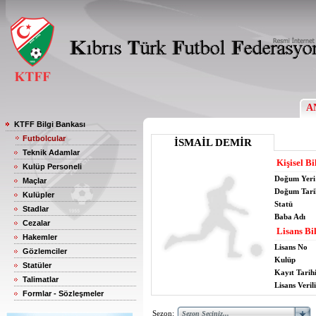
A
KTFF Bilgi Bankası
Futbolcular
İSMAİL DEMİR
Teknik Adamlar
Kişisel Bi
Kulüp Personeli
Doğum Yeri
Maçlar
Doğum Tari
Kulüpler
Statü
Stadlar
Baba Adı
Cezalar
Lisans Bil
Hakemler
Lisans No
Gözlemciler
Kulüp
Statüler
Kayıt Tarih
Talimatlar
Lisans Verili
Formlar - Sözleşmeler
Sezon: