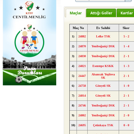
Maçlar
Attığı Goller
Kartlar
Maç No
Ev Sahibi
Skor
1)
24882
Lefke TSK
5 - 2
2)
24870
Yeniboğaziçi DSK
1 - 4
3)
24830
Yeniboğaziçi DSK
2 - 1
4)
24821
Esentepe KSKK
1 - 3
Alsancak Yeşilova
5)
24447
2 - 1
SK
6)
24758
Gönyeli SK
1 - 0
7)
24814
Gönyeli SK
2 - 1
8)
24746
Yeniboğaziçi DSK
2 - 1
9)
24802
Yeniboğaziçi DSK
2 - 0
10)
24695
Çetinkaya TSK
0 - 0