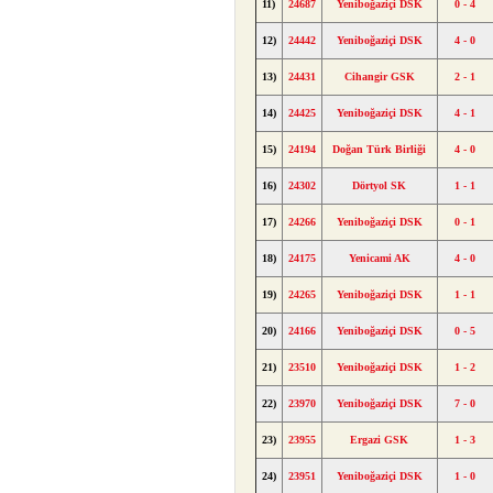
11)
24687
Yeniboğaziçi DSK
0 - 4
12)
24442
Yeniboğaziçi DSK
4 - 0
13)
24431
Cihangir GSK
2 - 1
14)
24425
Yeniboğaziçi DSK
4 - 1
15)
24194
Doğan Türk Birliği
4 - 0
16)
24302
Dörtyol SK
1 - 1
17)
24266
Yeniboğaziçi DSK
0 - 1
18)
24175
Yenicami AK
4 - 0
19)
24265
Yeniboğaziçi DSK
1 - 1
20)
24166
Yeniboğaziçi DSK
0 - 5
21)
23510
Yeniboğaziçi DSK
1 - 2
22)
23970
Yeniboğaziçi DSK
7 - 0
23)
23955
Ergazi GSK
1 - 3
24)
23951
Yeniboğaziçi DSK
1 - 0