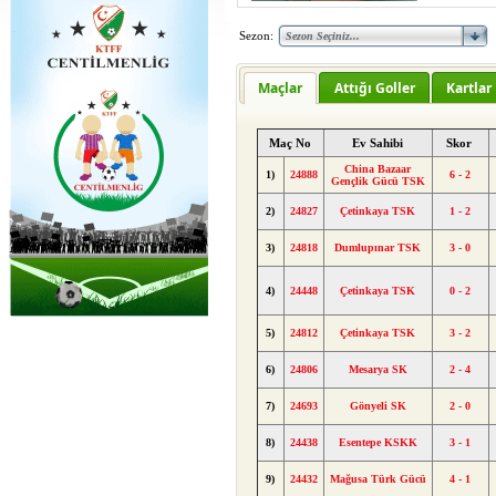
Sezon:
Maçlar
Attığı Goller
Kartlar
Maç No
Ev Sahibi
Skor
China Bazaar
1)
24888
6 - 2
Gençlik Gücü TSK
2)
24827
Çetinkaya TSK
1 - 2
3)
24818
Dumlupınar TSK
3 - 0
4)
24448
Çetinkaya TSK
0 - 2
5)
24812
Çetinkaya TSK
3 - 2
6)
24806
Mesarya SK
2 - 4
7)
24693
Gönyeli SK
2 - 0
8)
24438
Esentepe KSKK
3 - 1
9)
24432
Mağusa Türk Gücü
4 - 1