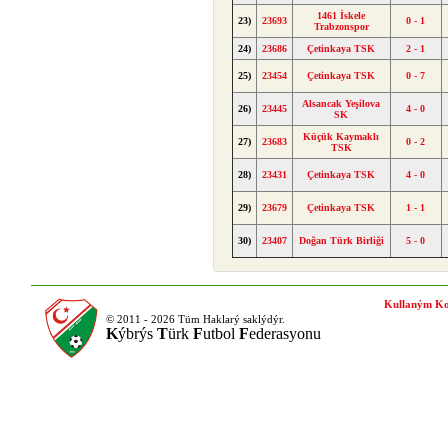
1461 İskele
23)
23693
0 - 1
Trabzonspor
24)
23686
Çetinkaya TSK
2 - 1
25)
23454
Çetinkaya TSK
0 - 7
Alsancak Yeşilova
26)
23445
4 - 0
SK
Küçük Kaymaklı
27)
23683
0 - 2
TSK
28)
23431
Çetinkaya TSK
4 - 0
29)
23679
Çetinkaya TSK
1 - 1
30)
23407
Doğan Türk Birliği
5 - 0
Kullaným Ko
© 2011 - 2026 Tüm Haklarý saklýdýr.
K
ýbrýs
T
ürk
F
utbol
F
ederasyonu