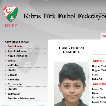
A
KTFF Bilgi Bankası
Futbolcular
CUMA ERDEM
Teknik Adamlar
DEMİREL
Kulüp Personeli
Kişisel Bi
Maçlar
Kulüpler
Doğum Yeri
Stadlar
Doğum Tari
Statü
Cezalar
Baba Adı
Hakemler
Lisans Bil
Gözlemciler
Statüler
Lisans No
Kulüp
Talimatlar
Kayıt Tarih
Formlar - Sözleşmeler
Lisans Verili