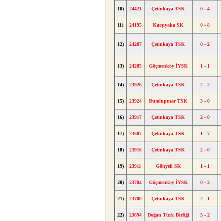
10)
24421
Çetinkaya TSK
0 - 4
11)
24195
Karşıyaka SK
0 - 8
12)
24287
Çetinkaya TSK
0 - 2
13)
24285
Göçmenköy İYSK
1 - 1
14)
23926
Çetinkaya TSK
2 - 2
15)
23924
Dumlupınar TSK
3 - 0
16)
23917
Çetinkaya TSK
2 - 0
17)
23507
Çetinkaya TSK
1 - 7
18)
23916
Çetinkaya TSK
2 - 0
19)
23911
Gönyeli SK
1 - 1
20)
23704
Göçmenköy İYSK
0 - 2
21)
23700
Çetinkaya TSK
2 - 1
22)
23694
Doğan Türk Birliği
3 - 2