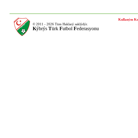
Kullaným Ko
© 2011 - 2026 Tüm Haklarý saklýdýr.
K
ýbrýs
T
ürk
F
utbol
F
ederasyonu