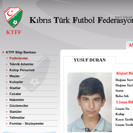
A
KTFF Bilgi Bankası
Futbolcular
YUSUF DURAN
Teknik Adamlar
Kulüp Personeli
Kişisel Bi
Maçlar
Doğum Yeri
Kulüpler
Doğum Tari
Stadlar
Statü
Cezalar
Baba Adı
Hakemler
Lisans Bil
Gözlemciler
Lisans No
Statüler
Kulüp
Talimatlar
Kayıt Tarih
Formlar - Sözleşmeler
Lisans Verili