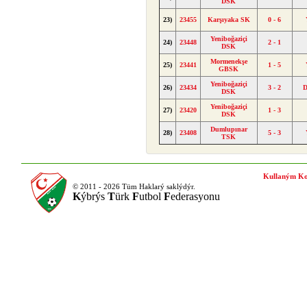
DSK
23)
23455
Karşıyaka SK
0 - 6
Yeniboğaziçi
24)
23448
2 - 1
DSK
Mormenekşe
25)
23441
1 - 5
GBSK
Yeniboğaziçi
26)
23434
3 - 2
D
DSK
Yeniboğaziçi
27)
23420
1 - 3
DSK
Dumlupınar
28)
23408
5 - 3
TSK
Kullaným Ko
© 2011 - 2026 Tüm Haklarý saklýdýr.
K
ýbrýs
T
ürk
F
utbol
F
ederasyonu