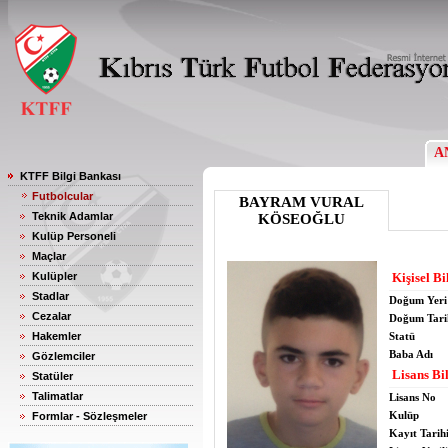
A
KTFF Bilgi Bankası
Futbolcular
BAYRAM VURAL
Teknik Adamlar
KÖSEOĞLU
Kulüp Personeli
Maçlar
Kulüpler
Kişisel Bi
Stadlar
Doğum Yeri
Cezalar
Doğum Tari
Hakemler
Statü
Baba Adı
Gözlemciler
Lisans Bil
Statüler
Talimatlar
Lisans No
Kulüp
Formlar - Sözleşmeler
Kayıt Tarih