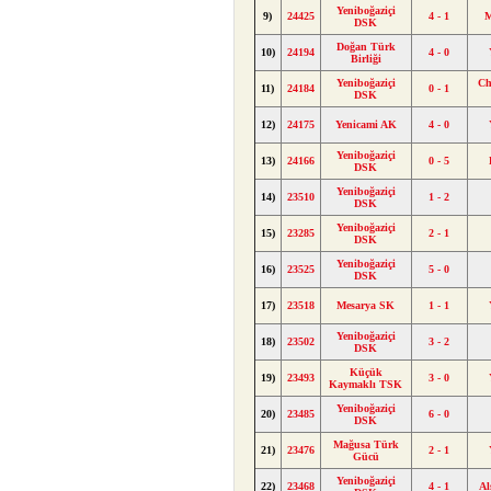
Yeniboğaziçi
9)
24425
4 - 1
M
DSK
Doğan Türk
10)
24194
4 - 0
Birliği
Yeniboğaziçi
Ch
11)
24184
0 - 1
DSK
12)
24175
Yenicami AK
4 - 0
Yeniboğaziçi
13)
24166
0 - 5
DSK
Yeniboğaziçi
14)
23510
1 - 2
DSK
Yeniboğaziçi
15)
23285
2 - 1
DSK
Yeniboğaziçi
16)
23525
5 - 0
DSK
17)
23518
Mesarya SK
1 - 1
Yeniboğaziçi
18)
23502
3 - 2
DSK
Küçük
19)
23493
3 - 0
Kaymaklı TSK
Yeniboğaziçi
20)
23485
6 - 0
DSK
Mağusa Türk
21)
23476
2 - 1
Gücü
Yeniboğaziçi
22)
23468
4 - 1
Al