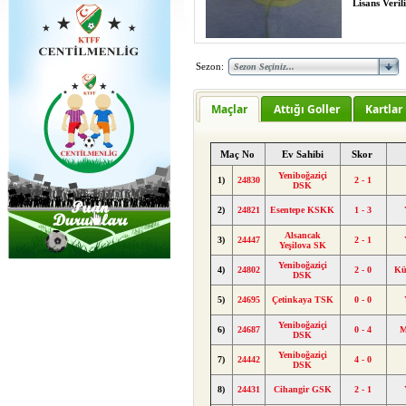
Lisans Verili
Sezon:
Maçlar
Attığı Goller
Kartlar
Maç No
Ev Sahibi
Skor
Yeniboğaziçi
1)
24830
2 - 1
DSK
2)
24821
Esentepe KSKK
1 - 3
Alsancak
3)
24447
2 - 1
Yeşilova SK
Yeniboğaziçi
4)
24802
2 - 0
Kü
DSK
5)
24695
Çetinkaya TSK
0 - 0
Yeniboğaziçi
6)
24687
0 - 4
M
DSK
Yeniboğaziçi
7)
24442
4 - 0
DSK
8)
24431
Cihangir GSK
2 - 1