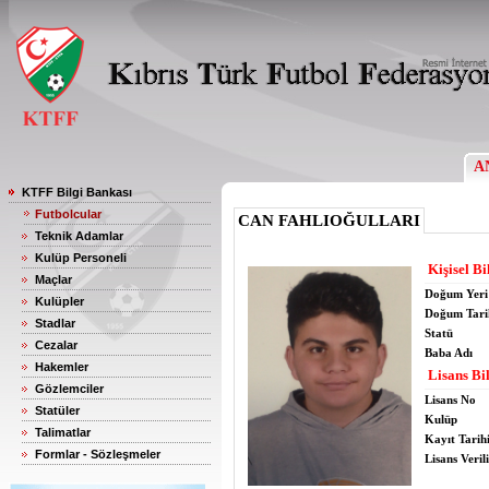
A
KTFF Bilgi Bankası
Futbolcular
CAN FAHLIOĞULLARI
Teknik Adamlar
Kulüp Personeli
Kişisel Bi
Maçlar
Doğum Yeri
Kulüpler
Doğum Tari
Stadlar
Statü
Cezalar
Baba Adı
Hakemler
Lisans Bil
Gözlemciler
Lisans No
Statüler
Kulüp
Talimatlar
Kayıt Tarih
Formlar - Sözleşmeler
Lisans Verili