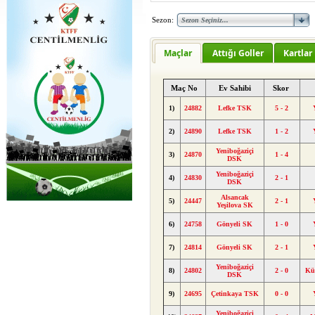
Sezon:
Maçlar
Attığı Goller
Kartlar
Maç No
Ev Sahibi
Skor
1)
24882
Lefke TSK
5 - 2
2)
24890
Lefke TSK
1 - 2
Yeniboğaziçi
3)
24870
1 - 4
DSK
Yeniboğaziçi
4)
24830
2 - 1
DSK
Alsancak
5)
24447
2 - 1
Yeşilova SK
6)
24758
Gönyeli SK
1 - 0
7)
24814
Gönyeli SK
2 - 1
Yeniboğaziçi
8)
24802
2 - 0
Kü
DSK
9)
24695
Çetinkaya TSK
0 - 0
Yeniboğaziçi