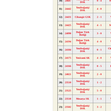
10)
24687
0 - 4
M
DSK
Yeniboğaziçi
11)
24442
4 - 0
DSK
12)
24431
Cihangir GSK
2 - 1
Yeniboğaziçi
13)
24425
4 - 1
M
DSK
Doğan Türk
14)
24090
3 - 0
Birliği
Doğan Türk
15)
24194
4 - 0
Birliği
Yeniboğaziçi
Ch
16)
24184
0 - 1
DSK
17)
24175
Yenicami AK
4 - 0
Yeniboğaziçi
18)
24166
0 - 5
DSK
Yeniboğaziçi
19)
24021
2 - 0
DSK
Yeniboğaziçi
20)
23510
1 - 2
DSK
Yeniboğaziçi
21)
23525
5 - 0
DSK
22)
23518
Mesarya SK
1 - 1
Yeniboğaziçi
23)
23502
3 - 2
DSK