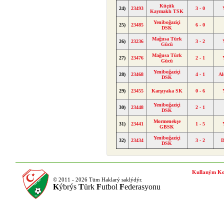
Küçük
24)
23493
3 - 0
Kaymaklı TSK
Yeniboğaziçi
25)
23485
6 - 0
DSK
Mağusa Türk
26)
23236
3 - 2
Gücü
Mağusa Türk
27)
23476
2 - 1
Gücü
Yeniboğaziçi
28)
23468
4 - 1
Al
DSK
29)
23455
Karşıyaka SK
0 - 6
Yeniboğaziçi
30)
23448
2 - 1
DSK
Mormenekşe
31)
23441
1 - 5
GBSK
Yeniboğaziçi
32)
23434
3 - 2
D
DSK
Kullaným Ko
© 2011 - 2026 Tüm Haklarý saklýdýr.
K
ýbrýs
T
ürk
F
utbol
F
ederasyonu