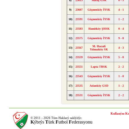
8)
23615
Maraş GSK
0 - 5
9)
23607
Göçmenköy İYSK
4 - 1
10)
23591
Göçmenköy İYSK
1 - 2
11)
23583
Hamitköy ŞHSK
0 - 4
12)
23575
Göçmenköy İYSK
9 - 0
M. Hacıali
13)
23567
4 - 3
Yılmazköy SK
14)
23559
Göçmenköy İYSK
5 - 0
15)
23551
Lapta TBSK
2 - 2
16)
23543
Göçmenköy İYSK
1 - 0
17)
23535
Aslanköy GSD
1 - 2
18)
23531
Göçmenköy İYSK
2 - 2
Kullaným Ko
© 2011 - 2026 Tüm Haklarý saklýdýr.
K
ýbrýs
T
ürk
F
utbol
F
ederasyonu