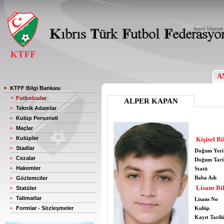
A
KTFF Bilgi Bankası
Futbolcular
ALPER KAPAN
Teknik Adamlar
Kulüp Personeli
Maçlar
Kulüpler
Kişisel Bi
Stadlar
Doğum Yeri
Cezalar
Doğum Tari
Hakemler
Statü
Baba Adı
Gözlemciler
Lisans Bil
Statüler
Talimatlar
Lisans No
Formlar - Sözleşmeler
Kulüp
Kayıt Tarih