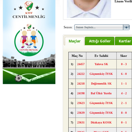
Lisans Verili
Sezon:
Maçlar
Attığı Goller
Kartlar
Maç No
Ev Sahibi
Skor
1)
24457
Yalova SK
0 - 3
2)
24222
Göçmenköy İYSK
6 - 0
3)
24218
Değirmenlik SK
1 - 1
4)
24198
Baf Ülkü Yurdu
4 - 2
5)
23623
Göçmenköy İYSK
2 - 1
6)
23639
Göçmenköy İYSK
8 - 0
7)
23631
Düzkaya KOSK
0 - 1