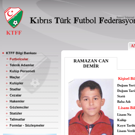
A
KTFF Bilgi Bankası
Futbolcular
RAMAZAN CAN
Teknik Adamlar
DEMİR
Kulüp Personeli
Maçlar
Kişisel Bi
Kulüpler
Doğum Yeri
Stadlar
Doğum Tari
Cezalar
Statü
Hakemler
Baba Adı
Gözlemciler
Lisans Bil
Statüler
Lisans No
Talimatlar
Kulüp
Formlar - Sözleşmeler
Kayıt Tarih
Lisans Verili