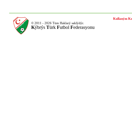
Kullaným Ko
© 2011 - 2026 Tüm Haklarý saklýdýr.
K
ýbrýs
T
ürk
F
utbol
F
ederasyonu