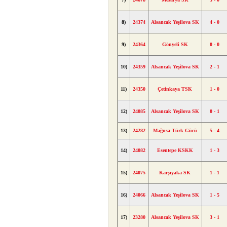
8)
24374
Alsancak Yeşilova SK
4 - 0
9)
24364
Gönyeli SK
0 - 0
10)
24359
Alsancak Yeşilova SK
2 - 1
11)
24350
Çetinkaya TSK
1 - 0
12)
24085
Alsancak Yeşilova SK
0 - 1
13)
24282
Mağusa Türk Gücü
5 - 4
14)
24082
Esentepe KSKK
1 - 3
15)
24075
Karşıyaka SK
1 - 1
16)
24066
Alsancak Yeşilova SK
1 - 5
17)
23280
Alsancak Yeşilova SK
3 - 1