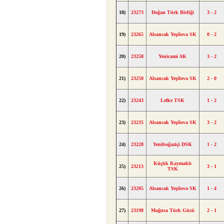
18)
23273
Doğan Türk Birliği
3 - 2
19)
23265
Alsancak Yeşilova SK
0 - 2
20)
23258
Yenicami AK
3 - 2
21)
23250
Alsancak Yeşilova SK
2 - 0
22)
23243
Lefke TSK
1 - 2
23)
23235
Alsancak Yeşilova SK
3 - 2
24)
23228
Yeniboğaziçi DSK
1 - 2
Küçük Kaymaklı
25)
23213
3 - 1
TSK
26)
23205
Alsancak Yeşilova SK
1 - 4
27)
23198
Mağusa Türk Gücü
2 - 1