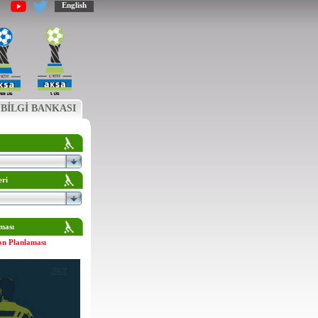
English
BİLGİ BANKASI
eri
ması
on Planlaması