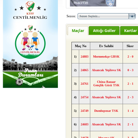
Sezon:
Maçlar
Attığı Goller
Kartlar
Maç No
Ev Sahibi
Skor
1)
24883
Mormenekşe GBSK
2 - 0
2)
24865
Alsancak Yeşilova SK
0 - 3
China Bazaar
3)
24761
2 - 1
Gençlik Gücü TSK
4)
24754
Alsancak Yeşilova SK
2 - 3
5)
24749
Dumlupınar TSK
1 - 4
6)
24683
Alsancak Yeşilova SK
2 - 1
7)
24678
Mesarya SK
3 - 0