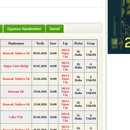
Oyuncu Hareketleri
Genel
Deplasman
Tarih
Saat
Lig
Hafta
Grup
AKSA
30.
A
Alsancak Yeşilova SK
09.05.2026
16:00
Süper
Hafta
TAKIM
Lig
AKSA
29.
A
Doğan Türk Birliği
03.05.2026
16:00
Süper
Hafta
TAKIM
Lig
AKSA
28.
A
Alsancak Yeşilova SK
25.04.2026
16:00
Süper
Hafta
TAKIM
Lig
AKSA
27.
A
Yenicami AK
19.04.2026
16:00
Süper
Hafta
TAKIM
Lig
AKSA
26.
A
Alsancak Yeşilova SK
12.04.2026
16:00
Süper
Hafta
TAKIM
Lig
AKSA
25.
A
Lefke TSK
05.04.2026
16:00
Süper
Hafta
TAKIM
Lig
AKSA
24.
A
Alsancak Yeşilova SK
29.03.2026
16:00
Süper