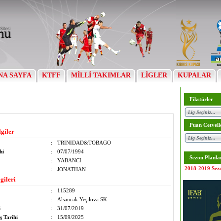
NA SAYFA
KTFF
MİLLİ TAKIMLAR
LİGLER
KUPALAR
Fikstürler
Puan Cetvell
lgiler
:
TRINIDAD&TOBAGO
hi
:
07/07/1994
Sezon Planla
:
YABANCI
2018-2019 Sez
:
JONATHAN
gileri
:
115289
:
Alsancak Yeşilova SK
i
:
31/07/2019
ş Tarihi
:
15/09/2025