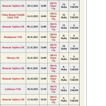
AKSA
14.
A
Alsancak Yeşilova SK
20.12.2025
14:00
Süper
Hafta
TAKIM
Lig
AKSA
China Bazaar Gençlik
13.
A
14.12.2025
14:00
Süper
Gücü TSK
Hafta
TAKIM
Lig
AKSA
12.
A
Alsancak Yeşilova SK
06.12.2025
14:00
Süper
Hafta
TAKIM
Lig
AKSA
11.
A
Dumlupınar TSK
30.11.2025
14:00
Süper
Hafta
TAKIM
Lig
AKSA
10.
A
Alsancak Yeşilova SK
22.11.2025
14:00
Süper
Hafta
TAKIM
Lig
AKSA
9.
A
Mesarya SK
16.11.2025
14:00
Süper
Hafta
TAKIM
Lig
AKSA
8.
A
Alsancak Yeşilova SK
08.11.2025
14:00
Süper
Hafta
TAKIM
Lig
AKSA
6.
A
Alsancak Yeşilova SK
26.10.2025
14:00
Süper
Hafta
TAKIM
Lig
AKSA
5.
A
Çetinkaya TSK
18.10.2025
15:30
Süper
Hafta
TAKIM
Lig
AKSA
4.
A
Alsancak Yeşilova SK
13.10.2025
19:30
Süper
Hafta
TAKIM
Lig