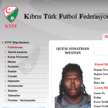
A
KTFF Bilgi Bankası
Futbolcular
QUESI JONATHAN
Teknik Adamlar
WESTON
Kulüp Personeli
Maçlar
Kişisel Bi
Kulüpler
Doğum Yeri
Stadlar
Doğum Tari
Cezalar
Statü
Hakemler
Baba Adı
Gözlemciler
Lisans Bil
Statüler
Lisans No
Talimatlar
Kulüp
Formlar - Sözleşmeler
Kayıt Tarih
Lisans Verili