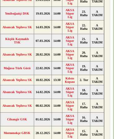
Hafta
TAKIM
Lig
AKSA
23.
A
Yeniboğaziçi DSK
19.03.2026
14:00
Süper
Hafta
TAKIM
Lig
AKSA
22.
A
Alsancak Yeşilova SK
14.03.2026
14:00
Süper
Hafta
TAKIM
Lig
AKSA
Küçük Kaymaklı
21.
A
07.03.2026
14:00
Süper
TSK
Hafta
TAKIM
Lig
AKSA
20.
A
Alsancak Yeşilova SK
28.02.2026
14:00
Süper
Hafta
TAKIM
Lig
AKSA
19.
A
Mağusa Türk Gücü
22.02.2026
14:00
Süper
Hafta
TAKIM
Lig
Kıbrıs
A
Alsancak Yeşilova SK
18.02.2026
13:30
2. Tur
Kupası
TAKIM
AKSA
18.
A
Alsancak Yeşilova SK
14.02.2026
14:00
Süper
Hafta
TAKIM
Lig
AKSA
17.
A
Alsancak Yeşilova SK
08.02.2026
14:00
Süper
Hafta
TAKIM
Lig
AKSA
16.
A
Cihangir GSK
01.02.2026
14:00
Süper
Hafta
TAKIM
Lig
AKSA
15.
A
Mormenekşe GBSK
28.12.2025
14:00
Süper
Hafta
TAKIM
Lig