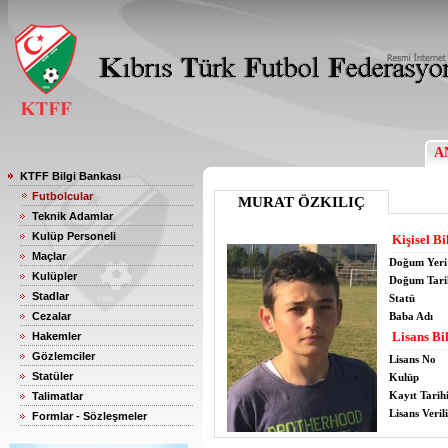
A
KTFF Bilgi Bankası
Futbolcular
MURAT ÖZKILIÇ
Teknik Adamlar
Kulüp Personeli
Kişisel Bi
Maçlar
Doğum Yeri
Kulüpler
Doğum Tari
Stadlar
Statü
Cezalar
Baba Adı
Lisans Bil
Hakemler
Gözlemciler
Lisans No
Statüler
Kulüp
Kayıt Tarih
Talimatlar
Lisans Verili
Formlar - Sözleşmeler