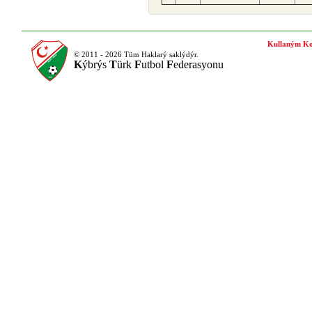
Kullaným Ko
© 2011 - 2026 Tüm Haklarý saklýdýr.
K
ýbrýs
T
ürk
F
utbol
F
ederasyonu