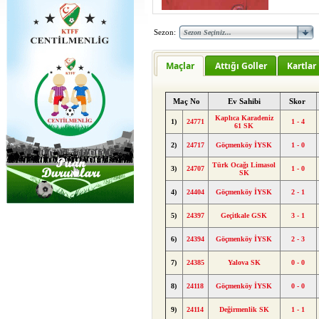
Sezon:
Maçlar
Attığı Goller
Kartlar
Maç No
Ev Sahibi
Skor
Kaplıca Karadeniz
1)
24771
1 - 4
61 SK
2)
24717
Göçmenköy İYSK
1 - 0
Türk Ocağı Limasol
3)
24707
1 - 0
SK
4)
24404
Göçmenköy İYSK
2 - 1
5)
24397
Geçitkale GSK
3 - 1
6)
24394
Göçmenköy İYSK
2 - 3
7)
24385
Yalova SK
0 - 0
8)
24118
Göçmenköy İYSK
0 - 0
9)
24114
Değirmenlik SK
1 - 1