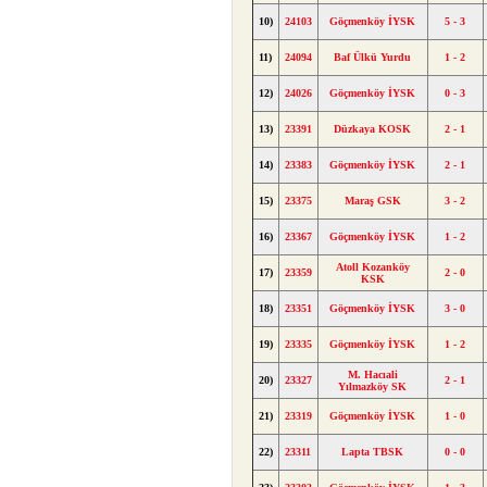
10)
24103
Göçmenköy İYSK
5 - 3
11)
24094
Baf Ülkü Yurdu
1 - 2
12)
24026
Göçmenköy İYSK
0 - 3
13)
23391
Düzkaya KOSK
2 - 1
14)
23383
Göçmenköy İYSK
2 - 1
15)
23375
Maraş GSK
3 - 2
16)
23367
Göçmenköy İYSK
1 - 2
Atoll Kozanköy
17)
23359
2 - 0
KSK
18)
23351
Göçmenköy İYSK
3 - 0
19)
23335
Göçmenköy İYSK
1 - 2
M. Hacıali
20)
23327
2 - 1
Yılmazköy SK
21)
23319
Göçmenköy İYSK
1 - 0
22)
23311
Lapta TBSK
0 - 0