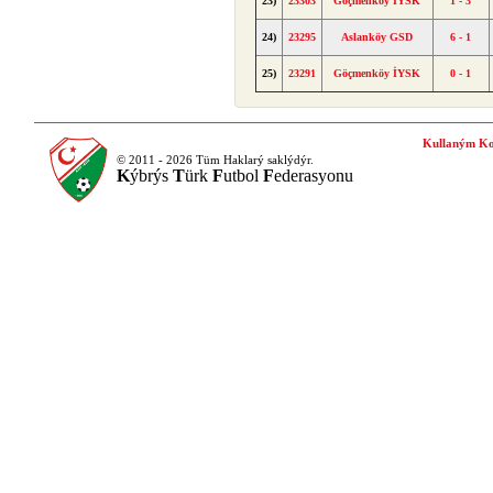
23)
23303
Göçmenköy İYSK
1 - 3
24)
23295
Aslanköy GSD
6 - 1
25)
23291
Göçmenköy İYSK
0 - 1
Kullaným Ko
© 2011 - 2026 Tüm Haklarý saklýdýr.
K
ýbrýs
T
ürk
F
utbol
F
ederasyonu