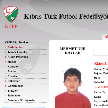
A
KTFF Bilgi Bankası
Futbolcular
MEHMET NUR
Teknik Adamlar
KAYLAK
Kulüp Personeli
Maçlar
Kişisel Bi
Kulüpler
Doğum Yeri
Stadlar
Doğum Tari
Cezalar
Statü
Hakemler
Baba Adı
Gözlemciler
Lisans Bil
Statüler
Lisans No
Talimatlar
Kulüp
Formlar - Sözleşmeler
Kayıt Tarih
Lisans Verili