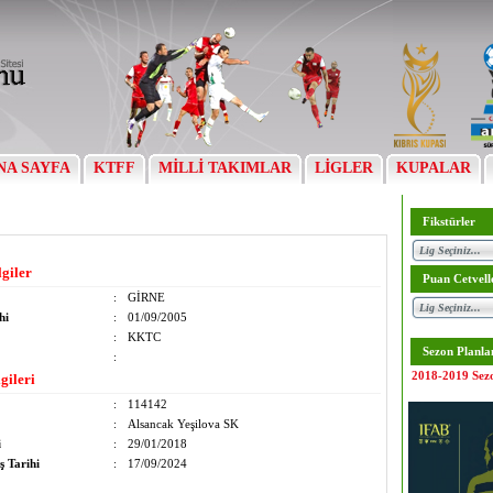
NA SAYFA
KTFF
MİLLİ TAKIMLAR
LİGLER
KUPALAR
Fikstürler
lgiler
Puan Cetvell
:
GİRNE
hi
:
01/09/2005
:
KKTC
Sezon Planla
:
2018-2019 Sez
gileri
:
114142
:
Alsancak Yeşilova SK
i
:
29/01/2018
ş Tarihi
:
17/09/2024