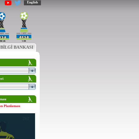
English
BİLGİ BANKASI
eri
ması
on Planlaması