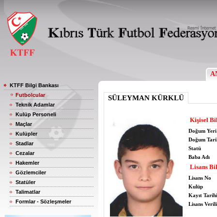
A
KTFF Bilgi Bankası
Futbolcular
SÜLEYMAN KÜRKLÜ
Teknik Adamlar
Kulüp Personeli
Kişisel Bi
Maçlar
Doğum Yeri
Kulüpler
Doğum Tari
Stadlar
Statü
Cezalar
Baba Adı
Hakemler
Lisans Bil
Gözlemciler
Lisans No
Statüler
Kulüp
Talimatlar
Kayıt Tarih
Formlar - Sözleşmeler
Lisans Verili