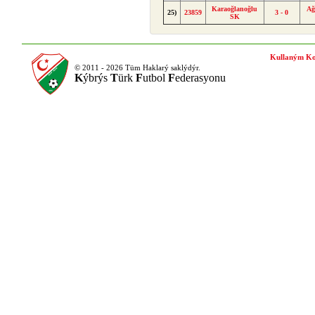
Karaoğlanoğlu
Ağ
25)
23859
3 - 0
SK
Kullaným Ko
© 2011 - 2026 Tüm Haklarý saklýdýr.
K
ýbrýs
T
ürk
F
utbol
F
ederasyonu