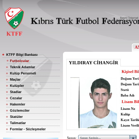
A
KTFF Bilgi Bankası
Futbolcular
YILDIRAY CİHANGİR
Teknik Adamlar
Kişisel Bi
Kulüp Personeli
Doğum Yeri
Maçlar
Doğum Tari
Kulüpler
Statü
Stadlar
Baba Adı
Cezalar
Lisans Bil
Hakemler
Lisans No
Gözlemciler
Kulüp
Statüler
Kayıt Tarih
Talimatlar
Lisans Verili
Formlar - Sözleşmeler
Sezon: