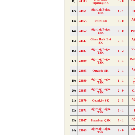
11)
24333
3 - 0
Tepebaşı SK
Ağırdağ Boğaz
12)
24161
1 - 1
O
TSK
Ağ
13)
24155
Denizli SK
0 - 0
Ağırdağ Boğaz
14)
24152
0 - 0
Pı
TSK
Girne Halk Evi
Ağ
15)
24147
2 - 1
SK
Ağırdağ Boğaz
Ka
16)
24037
1 - 2
TSK
Ağırdağ Boğaz
Bel
17)
23899
6 - 1
TSK
Ağ
18)
23895
Ortaköy SK
2 - 1
Ağırdağ Boğaz
19)
23890
1 - 1
TSK
T
Ağırdağ Boğaz
20)
23885
2 - 0
G
TSK
Ağ
21)
23879
Ozanköy SK
2 - 3
Ağırdağ Boğaz
22)
23871
2 - 1
TSK
Ağ
23)
23867
Pınarbaşı ÇSK
3 - 1
Ağırdağ Boğaz
Gi
24)
23863
2 - 0
TSK