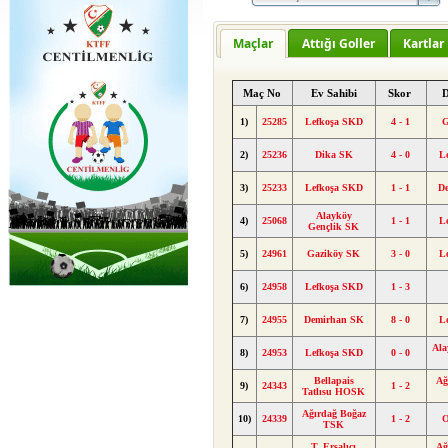
Maçlar
Attığı Goller
Kartlar
Maç No
Ev Sahibi
Skor
D
1)
25285
Lefkoşa SKD
4 - 1
G
2)
25236
Dika SK
4 - 0
L
3)
25233
Lefkoşa SKD
1 - 1
D
Alayköy
4)
25068
1 - 1
L
Gençlik SK
5)
24961
Gaziköy SK
3 - 0
L
6)
24958
Lefkoşa SKD
1 - 3
7)
24955
Demirhan SK
8 - 0
L
Ala
8)
24953
Lefkoşa SKD
0 - 0
Bellapais
Ağ
9)
24343
1 - 2
Tatlısu HOSK
Ağırdağ Boğaz
10)
24339
1 - 2
O
TSK
T. Ersalıcı
Ağ