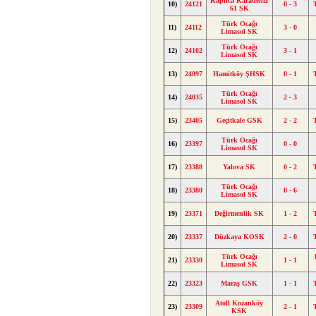
Kaplıca Karadeniz
10)
24121
0 - 3
61 SK
Türk Ocağı
11)
24112
3 - 0
Limasol SK
Türk Ocağı
12)
24102
3 - 1
Limasol SK
13)
24097
Hamitköy ŞHSK
0 - 1
Türk Ocağı
14)
24035
2 - 3
Limasol SK
15)
23405
Geçitkale GSK
2 - 2
Türk Ocağı
16)
23397
0 - 0
Limasol SK
17)
23388
Yalova SK
0 - 2
Türk Ocağı
18)
23380
0 - 6
Limasol SK
19)
23371
Değirmenlik SK
1 - 2
20)
23337
Düzkaya KOSK
2 - 0
Türk Ocağı
21)
23330
1 - 1
Limasol SK
22)
23323
Maraş GSK
1 - 1
Atoll Kozanköy
23)
23309
2 - 1
KSK