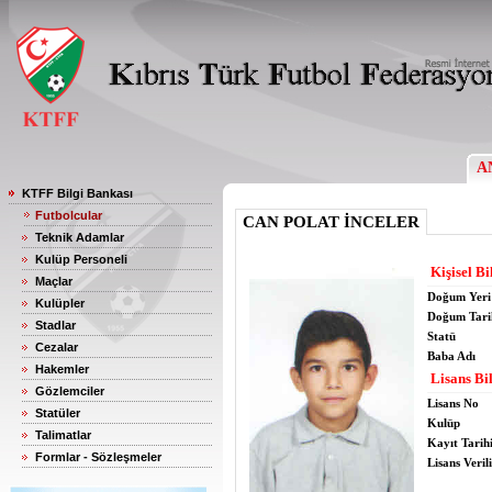
A
KTFF Bilgi Bankası
Futbolcular
CAN POLAT İNCELER
Teknik Adamlar
Kulüp Personeli
Kişisel Bi
Maçlar
Doğum Yeri
Kulüpler
Doğum Tari
Stadlar
Statü
Cezalar
Baba Adı
Hakemler
Lisans Bil
Gözlemciler
Lisans No
Statüler
Kulüp
Talimatlar
Kayıt Tarih
Formlar - Sözleşmeler
Lisans Verili