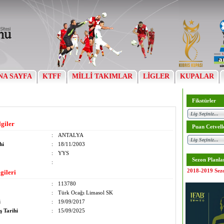
NA SAYFA
KTFF
MİLLİ TAKIMLAR
LİGLER
KUPALAR
Fikstürler
lgiler
Puan Cetvell
:
ANTALYA
hi
:
18/11/2003
:
YYS
Sezon Planla
:
2018-2019 Sez
gileri
:
113780
:
Türk Ocağı Limasol SK
i
:
19/09/2017
ş Tarihi
:
15/09/2025