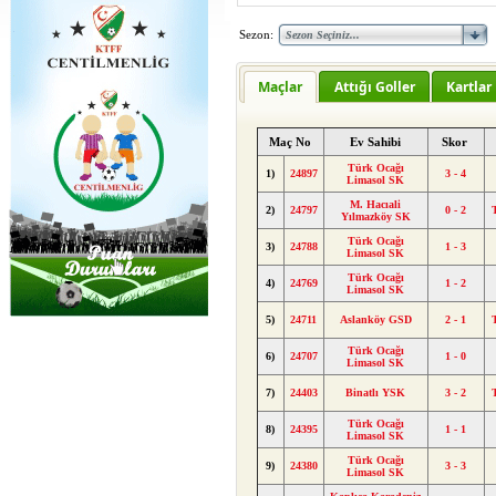
Sezon:
Maçlar
Attığı Goller
Kartlar
Maç No
Ev Sahibi
Skor
Türk Ocağı
1)
24897
3 - 4
Limasol SK
M. Hacıali
2)
24797
0 - 2
Yılmazköy SK
Türk Ocağı
3)
24788
1 - 3
Limasol SK
Türk Ocağı
4)
24769
1 - 2
Limasol SK
5)
24711
Aslanköy GSD
2 - 1
Türk Ocağı
6)
24707
1 - 0
Limasol SK
7)
24403
Binatlı YSK
3 - 2
Türk Ocağı
8)
24395
1 - 1
Limasol SK
Türk Ocağı
9)
24380
3 - 3
Limasol SK