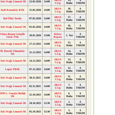
AKSA
19.
A
Türk Ocağı Limasol SK
22.02.2026
14:00
1.Lig
Hafta
TAKIM
AKSA
18.
A
Atoll Kozanköy KSK
15.02.2026
14:00
1.Lig
Hafta
TAKIM
AKSA
17.
A
Baf Ülkü Yurdu
07.02.2026
14:00
1.Lig
Hafta
TAKIM
AKSA
16.
A
Türk Ocağı Limasol SK
01.02.2026
14:00
1.Lig
Hafta
TAKIM
China Bazaar Gençlik
Kıbrıs
A
18.01.2026
13:00
1. Tur
Gücü TSK
Kupası
TAKIM
AKSA
15.
A
Türk Ocağı Limasol SK
27.12.2025
14:00
1.Lig
Hafta
TAKIM
M. Hacıali Yılmazköy
AKSA
14.
A
21.12.2025
14:00
SK
1.Lig
Hafta
TAKIM
AKSA
13.
A
Türk Ocağı Limasol SK
14.12.2025
14:00
1.Lig
Hafta
TAKIM
AKSA
12.
A
Lapta TBSK
07.12.2025
14:00
1.Lig
Hafta
TAKIM
AKSA
11.
A
Türk Ocağı Limasol SK
30.11.2025
14:00
1.Lig
Hafta
TAKIM
AKSA
7.
A
Türk Ocağı Limasol SK
02.11.2025
14:00
1.Lig
Hafta
TAKIM
DND L. Gençler Birliği
AKSA
6.
A
25.10.2025
14:00
SK
1.Lig
Hafta
TAKIM
AKSA
5.
A
Türk Ocağı Limasol SK
18.10.2025
15:30
1.Lig
Hafta
TAKIM
AKSA
3.
A
Türk Ocağı Limasol SK
05.10.2025
15:30
1.Lig
Hafta
TAKIM