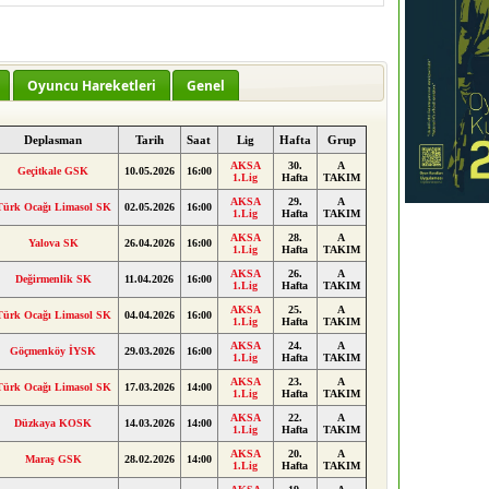
Oyuncu Hareketleri
Genel
Deplasman
Tarih
Saat
Lig
Hafta
Grup
AKSA
30.
A
Geçitkale GSK
10.05.2026
16:00
1.Lig
Hafta
TAKIM
AKSA
29.
A
Türk Ocağı Limasol SK
02.05.2026
16:00
1.Lig
Hafta
TAKIM
AKSA
28.
A
Yalova SK
26.04.2026
16:00
1.Lig
Hafta
TAKIM
AKSA
26.
A
Değirmenlik SK
11.04.2026
16:00
1.Lig
Hafta
TAKIM
AKSA
25.
A
Türk Ocağı Limasol SK
04.04.2026
16:00
1.Lig
Hafta
TAKIM
AKSA
24.
A
Göçmenköy İYSK
29.03.2026
16:00
1.Lig
Hafta
TAKIM
AKSA
23.
A
Türk Ocağı Limasol SK
17.03.2026
14:00
1.Lig
Hafta
TAKIM
AKSA
22.
A
Düzkaya KOSK
14.03.2026
14:00
1.Lig
Hafta
TAKIM
AKSA
20.
A
Maraş GSK
28.02.2026
14:00
1.Lig
Hafta
TAKIM