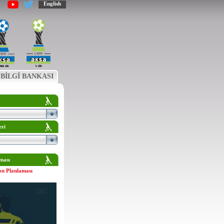
English
BİLGİ BANKASI
eri
ması
on Planlaması