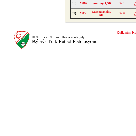
10)
23867
Pınarbaşı ÇSK
3 - 1
B
Karaoğlanoğlu
11)
23859
3 - 0
SK
B
Kullaným Ko
© 2011 - 2026 Tüm Haklarý saklýdýr.
K
ýbrýs
T
ürk
F
utbol
F
ederasyonu