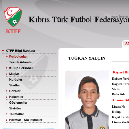
A
KTFF Bilgi Bankası
Futbolcular
TUĞKAN YALÇIN
Teknik Adamlar
Kulüp Personeli
Kişisel Bi
Maçlar
Doğum Yeri
Kulüpler
Doğum Tari
Stadlar
Statü
Cezalar
Baba Adı
Hakemler
Lisans Bil
Gözlemciler
Lisans No
Statüler
Kulüp
Talimatlar
Kayıt Tarih
Formlar - Sözleşmeler
Lisans Verili