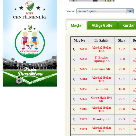
Sezon:
Maçlar
Attığı Goller
Kartlar
Maç No
Ev Sahibi
Skor
D
Ağırdağ Boğaz
1)
24339
1 - 2
Or
TSK
T. Ersalıcı
2)
24333
3 - 0
Tepebaşı SK
B
3)
24327
Gaziveren SK
2 - 0
B
Ağırdağ Boğaz
4)
24161
1 - 1
Oz
TSK
5)
24155
Denizli SK
0 - 0
B
Girne Halk Evi
6)
24147
2 - 1
SK
B
Ağırdağ Boğaz
7)
23885
2 - 0
Ga
TSK
8)
23879
Ozanköy SK
2 - 3
B
Ağırdağ Boğaz
9)
23871
2 - 1
D
TSK