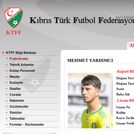
A
KTFF Bilgi Bankası
Futbolcular
MEHMET YARDIMCI
Teknik Adamlar
Kulüp Personeli
Kişisel Bi
Maçlar
Doğum Yeri
Kulüpler
Doğum Tari
Stadlar
Statü
Baba Adı
Cezalar
Lisans Bil
Hakemler
Gözlemciler
Lisans No
Statüler
Kulüp
Kayıt Tarih
Talimatlar
Lisans Verili
Formlar - Sözleşmeler