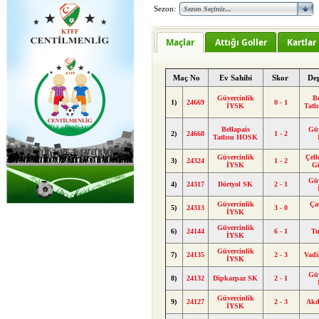
Sezon:
Maçlar
Attığı Goller
Kartlar
Maç No
Ev Sahibi
Skor
De
Güvercinlik
Be
1)
24669
0 - 1
İYSK
Tat
Bellapais
Güv
2)
24668
1 - 2
Tatlısu HOSK
Güvercinlik
Çel
3)
24324
1 - 2
İYSK
G
Güv
4)
24317
Dörtyol SK
2 - 1
Güvercinlik
Ça
5)
24313
3 - 0
İYSK
Güvercinlik
6)
24144
6 - 1
Tu
İYSK
Güvercinlik
7)
24135
2 - 3
Vad
İYSK
Güv
8)
24132
Dipkarpaz SK
2 - 1
Güvercinlik
9)
24127
2 - 3
Akd
İYSK