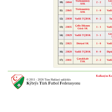
Türkmenköy
Güv
10)
24044
2 - 2
ASK
Türkmenköy
11)
23845
1 - 0
Vad
ASK
12)
23838
Vadili TÇBSK
0 - 2
Tu
Çello Dikmen
13)
23835
1 - 1
Vad
Gücü SK
Güv
14)
23829
Vadili TÇBSK
3 - 1
15)
23825
Dörtyol SK
1 - 0
Vad
16)
23820
Vadili TÇBSK
0 - 0
Dip
Çanakkale
17)
23811
2 - 2
Vad
TSK
Kullaným Ko
© 2011 - 2026 Tüm Haklarý saklýdýr.
K
ýbrýs
T
ürk
F
utbol
F
ederasyonu