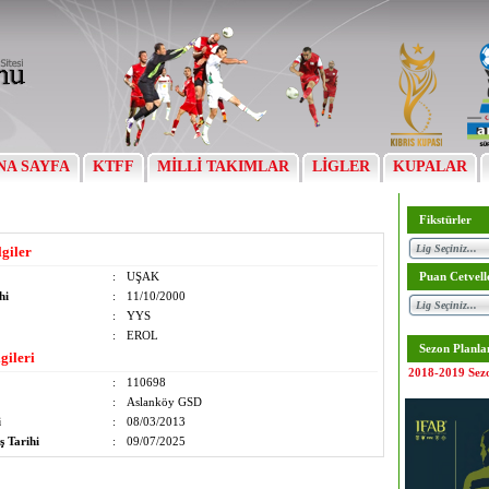
NA SAYFA
KTFF
MİLLİ TAKIMLAR
LİGLER
KUPALAR
Fikstürler
lgiler
:
UŞAK
Puan Cetvell
hi
:
11/10/2000
:
YYS
:
EROL
Sezon Planla
gileri
2018-2019 Sez
:
110698
:
Aslanköy GSD
i
:
08/03/2013
ş Tarihi
:
09/07/2025