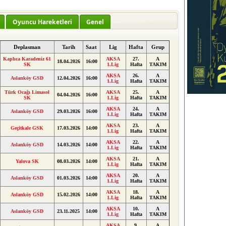
Oyuncu Hareketleri
Genel
Deplasman
Tarih
Saat
Lig
Hafta
Grup
Kaplıca Karadeniz 61
AKSA
27.
A
18.04.2026
16:00
SK
1.Lig
Hafta
TAKIM
AKSA
26.
A
Aslanköy GSD
12.04.2026
16:00
1.Lig
Hafta
TAKIM
Türk Ocağı Limasol
AKSA
25.
A
04.04.2026
16:00
SK
1.Lig
Hafta
TAKIM
AKSA
24.
A
Aslanköy GSD
29.03.2026
16:00
1.Lig
Hafta
TAKIM
AKSA
23.
A
Geçitkale GSK
17.03.2026
14:00
1.Lig
Hafta
TAKIM
AKSA
22.
A
Aslanköy GSD
14.03.2026
14:00
1.Lig
Hafta
TAKIM
AKSA
21.
A
Yalova SK
08.03.2026
14:00
1.Lig
Hafta
TAKIM
AKSA
20.
A
Aslanköy GSD
01.03.2026
14:00
1.Lig
Hafta
TAKIM
AKSA
18.
A
Aslanköy GSD
15.02.2026
14:00
1.Lig
Hafta
TAKIM
AKSA
10.
A
Aslanköy GSD
23.11.2025
14:00
1.Lig
Hafta
TAKIM
AKSA
9.
A