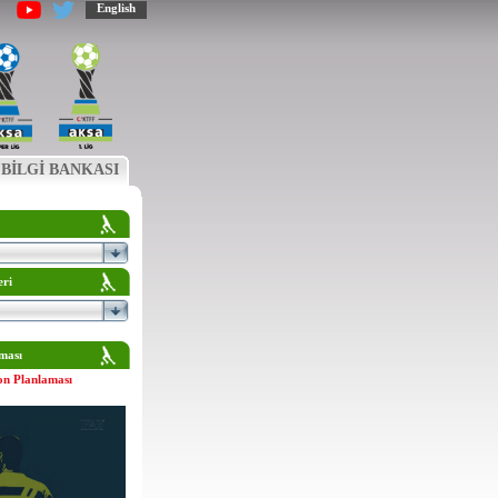
English
BİLGİ BANKASI
eri
ması
on Planlaması