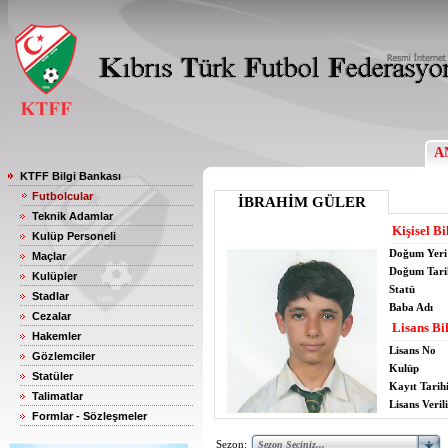
A
KTFF Bilgi Bankası
Futbolcular
İBRAHİM GÜLER
Teknik Adamlar
Kişisel Bi
Kulüp Personeli
Doğum Yeri
Maçlar
Doğum Tari
Kulüpler
Statü
Stadlar
Baba Adı
Cezalar
Lisans Bil
Hakemler
Lisans No
Gözlemciler
Kulüp
Statüler
Kayıt Tarih
Talimatlar
Lisans Verili
Formlar - Sözleşmeler
Sezon: