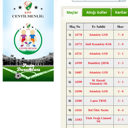
Maçlar
Attığı Goller
Kartlar
Maç No
Ev Sahibi
Skor
1)
24778
Aslanköy GSD
7 - 0
2)
24772
Atoll Kozanköy KSK
1 - 0
3)
24711
Aslanköy GSD
2 - 1
4)
24709
Hamitköy ŞHSK
1 - 5
5)
24407
Aslanköy GSD
1 - 1
M. Hacıali
6)
24399
1 - 1
Yılmazköy SK
7)
24390
Aslanköy GSD
2 - 0
8)
24386
Lapta TBSK
2 - 1
9)
24116
Baf Ülkü Yurdu
0 - 4
Türk Ocağı Limasol
10)
23363
2 - 1
SK