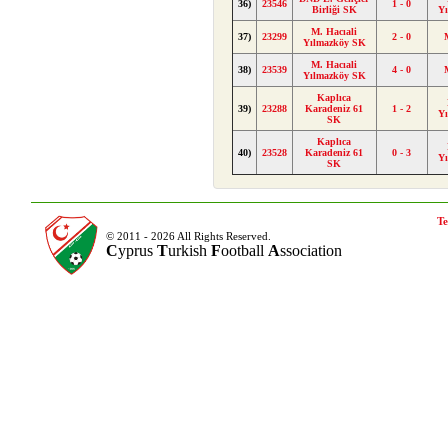
36)
23546
1 - 0
Birliği SK
Y
M. Hacıali
37)
23299
2 - 0
Yılmazköy SK
M. Hacıali
38)
23539
4 - 0
Yılmazköy SK
Kaplıca
39)
23288
Karadeniz 61
1 - 2
Y
SK
Kaplıca
40)
23528
Karadeniz 61
0 - 3
Y
SK
Te
© 2011 - 2026 All Rights Reserved.
C
yprus
T
urkish
F
ootball
A
ssociation