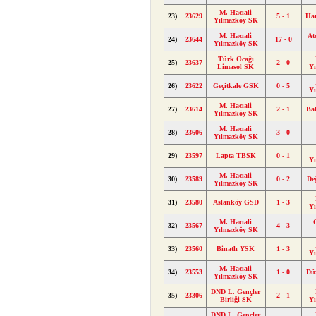
M. Hacıali
23)
23629
5 - 1
Ha
Yılmazköy SK
M. Hacıali
At
24)
23644
17 - 0
Yılmazköy SK
Türk Ocağı
25)
23637
2 - 0
Limasol SK
Y
26)
23622
Geçitkale GSK
0 - 5
Y
M. Hacıali
27)
23614
2 - 1
Ba
Yılmazköy SK
M. Hacıali
28)
23606
3 - 0
Yılmazköy SK
29)
23597
Lapta TBSK
0 - 1
Y
M. Hacıali
30)
23589
0 - 2
De
Yılmazköy SK
31)
23580
Aslanköy GSD
1 - 3
Y
M. Hacıali
32)
23567
4 - 3
Yılmazköy SK
33)
23560
Binatlı YSK
1 - 3
Y
M. Hacıali
34)
23553
1 - 0
Dü
Yılmazköy SK
DND L. Gençler
35)
23306
2 - 1
Birliği SK
Y
DND L. Gençler