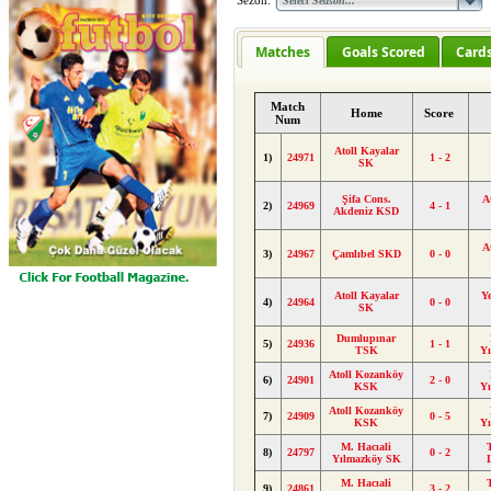
Sezon:
Matches
Goals Scored
Card
Match
Home
Score
Num
Atoll Kayalar
1)
24971
1 - 2
SK
Şifa Cons.
A
2)
24969
4 - 1
Akdeniz KSD
A
3)
24967
Çamlıbel SKD
0 - 0
Atoll Kayalar
Ye
4)
24964
0 - 0
SK
Dumlupınar
5)
24936
1 - 1
TSK
Y
Atoll Kozanköy
6)
24901
2 - 0
KSK
Y
Atoll Kozanköy
7)
24909
0 - 5
KSK
Y
M. Hacıali
8)
24797
0 - 2
Yılmazköy SK
M. Hacıali
9)
24861
3 - 2