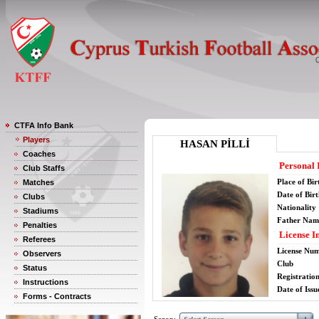
CTFA Info Bank
Players
HASAN PİLLİ
Coaches
Personal 
Club Staffs
Place of Bir
Matches
Date of Bir
Clubs
Nationality
Stadiums
Father Nam
Penalties
License I
Referees
License Nu
Observers
Club
Status
Registratio
Instructions
Date of Issu
Forms - Contracts