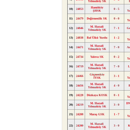
Yılmazköy SK
Hamitköy
10)
24853
0 - 5
ŞHSK
Y
11)
24479
Değirmenlik SK
0 - 0
Y
M. Hacıali
12)
24846
7 - 1
Ge
Yılmazköy SK
13)
24838
Baf Ülkü Yurdu
1 - 2
Y
M. Hacıali
14)
24471
7 - 0
A
Yılmazköy SK
15)
24734
Yalova SK
0 - 2
Y
M. Hacıali
16)
24719
7 - 0
L
Yılmazköy SK
Göçmenköy
17)
24466
3 - 1
İYSK
Y
M. Hacıali
18)
24456
4 - 0
B
Yılmazköy SK
19)
24228
Düzkaya KOSK
0 - 1
Y
M. Hacıali
DN
20)
24219
3 - 0
Yılmazköy SK
21)
24208
Maraş GSK
1 - 7
Y
M. Hacıali
22)
24200
3 - 0
K
Yılmazköy SK