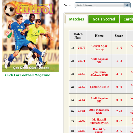
Sezon:
Matches
Goals Scored
Card
Match
Home
Score
Num
Göksu Spor
A
1)
24975
1 - 6
Derneği
Atoll Kayalar
2)
24971
1 - 2
SK
Şifa Cons.
A
3)
24969
4 - 1
Akdeniz KSD
A
4)
24967
Çamlıbel SKD
0 - 0
Atoll Kayalar
Ye
5)
24964
0 - 0
SK
Atoll Kozanköy
6)
24901
2 - 0
KSK
Y
M. Hacıali
7)
24797
0 - 2
Yılmazköy SK
Hamitköy
8)
24789
2 - 6
ŞHSK
Y