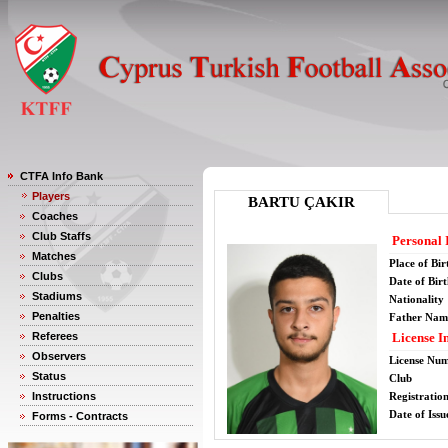
CTFA Info Bank
Players
BARTU ÇAKIR
Coaches
Club Staffs
Personal 
Matches
Place of Bir
Clubs
Date of Bir
Stadiums
Nationality
Penalties
Father Nam
Referees
License I
Observers
License Nu
Status
Club
Instructions
Registratio
Date of Issu
Forms - Contracts