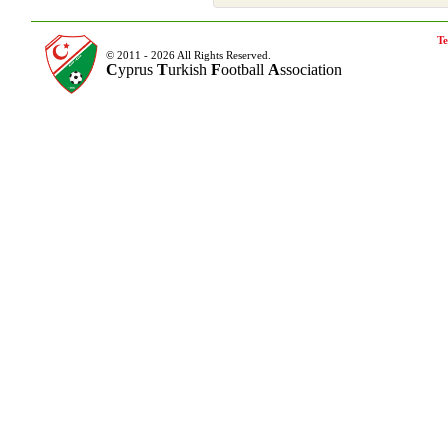
Te
© 2011 - 2026 All Rights Reserved.
C
yprus
T
urkish
F
ootball
A
ssociation