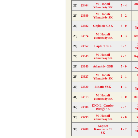
M. Hacıali
At
22)
23404
5 - 4
Yılmazköy SK
M. Hacıali
23)
23389
5 - 2
Yılmazköy SK
24)
23382
Geçitkale GSK
3 - 0
Y
M. Hacıali
25)
23374
1 - 3
Ba
Yılmazköy SK
26)
23357
Lapta TBSK
0 - 1
Y
M. Hacıali
27)
23349
2 - 1
De
Yılmazköy SK
28)
23340
Aslanköy GSD
5 - 0
Y
M. Hacıali
29)
23327
2 - 1
Yılmazköy SK
30)
23320
Binatlı YSK
1 - 1
Y
M. Hacıali
31)
23313
0 - 0
Dü
Yılmazköy SK
DND L. Gençler
32)
23306
2 - 1
Birliği SK
Y
M. Hacıali
33)
23299
2 - 0
Yılmazköy SK
Kaplıca
34)
23288
Karadeniz 61
1 - 2
Y
SK