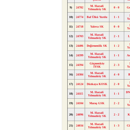
M. Hacıali
9)
24782
0 - 0
Ge
Yılmazköy SK
10)
24774
Baf Ülkü Yurdu
1 - 1
Y
11)
24718
Yalova SK
0 - 0
Y
M. Hacıali
12)
24703
2 - 1
L
Yılmazköy SK
13)
24406
Değirmenlik SK
1 - 2
Y
M. Hacıali
14)
24399
1 - 1
As
Yılmazköy SK
Göçmenköy
15)
24394
2 - 3
İYSK
Y
M. Hacıali
16)
24384
4 - 0
B
Yılmazköy SK
17)
24124
Düzkaya KOSK
2 - 0
Y
M. Hacıali
DN
18)
24115
1 - 1
Yılmazköy SK
19)
24104
Maraş GSK
2 - 2
Y
M. Hacıali
20)
24096
2 - 2
K
Yılmazköy SK
M. Hacıali
21)
24034
1 - 3
Ci
Yılmazköy SK