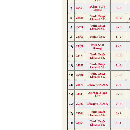
KSK
Doğan Türk
6)
25168
2 - 0
Birliği
Türk Ocağı
7)
23556
4 - 0
Limasol SK
Türk Ocağı
8)
25171
0 - 3
Limasol SK
9)
23563
Maraş GSK
1 - 2
Perre Spor
10)
25177
2 - 3
Derneği
Türk Ocağı
11)
23570
0 - 0
Limasol SK
Türk Ocağı
12)
24545
5 - 0
Limasol SK
Türk Ocağı
13)
25181
3 - 0
Limasol SK
14)
23577
Düzkaya KOSK
0 - 4
Ağırdağ Boğaz
15)
24549
0 - 5
TSK
16)
25185
Düzkaya KOSK
0 - 4
Türk Ocağı
17)
23584
8 - 1
Limasol SK
Türk Ocağı
18)
24553
8 - 1
Limasol SK