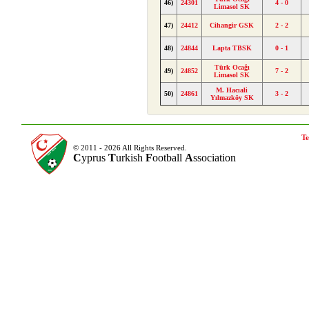
46)
24301
4 - 0
Limasol SK
47)
24412
Cihangir GSK
2 - 2
48)
24844
Lapta TBSK
0 - 1
Türk Ocağı
49)
24852
7 - 2
Limasol SK
M. Hacıali
50)
24861
3 - 2
Yılmazköy SK
Te
© 2011 - 2026 All Rights Reserved.
C
yprus
T
urkish
F
ootball
A
ssociation