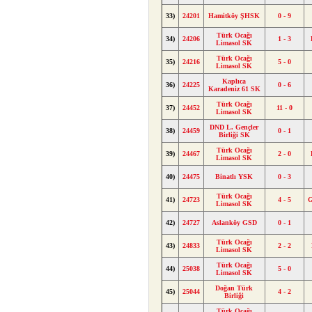
33)
24201
Hamitköy ŞHSK
0 - 9
Türk Ocağı
34)
24206
1 - 3
Limasol SK
Türk Ocağı
35)
24216
5 - 0
Limasol SK
Kaplıca
36)
24225
0 - 6
Karadeniz 61 SK
Türk Ocağı
37)
24452
11 - 0
Limasol SK
DND L. Gençler
38)
24459
0 - 1
Birliği SK
Türk Ocağı
39)
24467
2 - 0
Limasol SK
40)
24475
Binatlı YSK
0 - 3
Türk Ocağı
41)
24723
4 - 5
G
Limasol SK
42)
24727
Aslanköy GSD
0 - 1
Türk Ocağı
43)
24833
2 - 2
Limasol SK
Türk Ocağı
44)
25038
5 - 0
Limasol SK
Doğan Türk
45)
25044
4 - 2
Birliği
Türk Ocağı