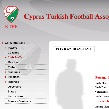
CTFA Info Bank
Players
POYRAZ BOZKUZU
Coaches
Club Staffs
Matches
Clubs
Stadiums
Penalties
Personal 
Referees
Birth Place
Observers
Birth Date
Status
Nationality
Father Nam
Instructions
Licence I
Forms - Contracts
License Nu