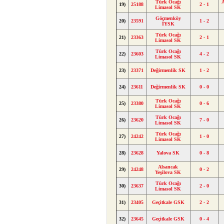
Türk Ocağı
A
19)
25188
2 - 1
Limasol SK
Göçmenköy
20)
23591
1 - 2
İYSK
Türk Ocağı
21)
23363
2 - 1
Limasol SK
Türk Ocağı
22)
23603
4 - 2
Limasol SK
23)
23371
Değirmenlik SK
1 - 2
24)
23611
Değirmenlik SK
0 - 0
Türk Ocağı
25)
23380
0 - 6
Limasol SK
Türk Ocağı
26)
23620
7 - 0
Limasol SK
Türk Ocağı
27)
24242
1 - 0
Limasol SK
28)
23628
Yalova SK
0 - 8
Alsancak
29)
24248
0 - 2
Yeşilova SK
Türk Ocağı
30)
23637
2 - 0
Limasol SK
31)
23405
Geçitkale GSK
2 - 2
32)
23645
Geçitkale GSK
0 - 4