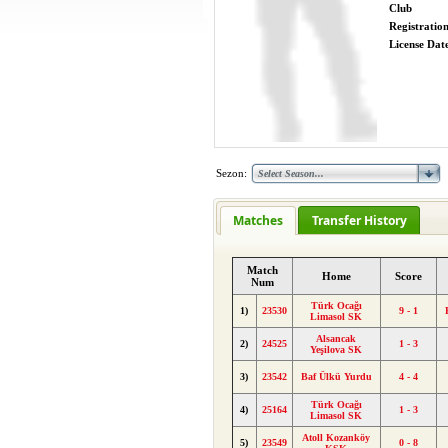
Club
Registratio
License Date
Sezon:
Matches
Transfer History
Match
Home
Score
Num
Türk Ocağı
1)
23530
9 - 1
Limasol SK
Alsancak
2)
24525
1 - 3
Yeşilova SK
3)
23542
Baf Ülkü Yurdu
4 - 4
Türk Ocağı
4)
25164
1 - 3
Limasol SK
Atoll Kozanköy
5)
23549
0 - 8