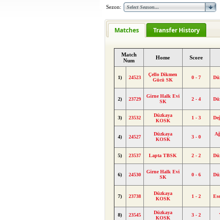
Sezon:
Matches
Transfer History
Match
Home
Score
Num
Çello Dikmen
1)
24523
0 - 7
Dü
Gücü SK
Girne Halk Evi
2)
23729
2 - 4
Dü
SK
Düzkaya
3)
23532
1 - 3
De
KOSK
Düzkaya
Ağ
4)
24527
3 - 0
KOSK
5)
23537
Lapta TBSK
2 - 2
Dü
Girne Halk Evi
6)
24530
0 - 6
Dü
SK
Düzkaya
7)
23738
1 - 2
Es
KOSK
Düzkaya
8)
23545
3 - 2
KOSK