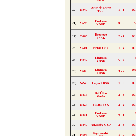
Ağırdağ Boğaz
20)
23940
1 - 1
Dü
TSK
Düzkaya
21)
23593
9 - 0
K
KOSK
Esentepe
22)
23963
2 - 1
Dü
KSKK
23)
23601
Maraş GSK
1 - 4
Dü
Düzkaya
24)
24049
6 - 3
KOSK
Düzkaya
DN
25)
23609
3 - 2
KOSK
26)
24240
Lapta TBSK
1 - 0
Dü
Baf Ülkü
27)
23617
2 - 3
Dü
Yurdu
28)
23624
Binatlı YSK
2 - 2
Dü
Düzkaya
29)
23631
0 - 1
KOSK
30)
23640
Aslanköy GSD
2 - 3
Dü
Değirmenlik
31)
24197
1 - 0
Dü