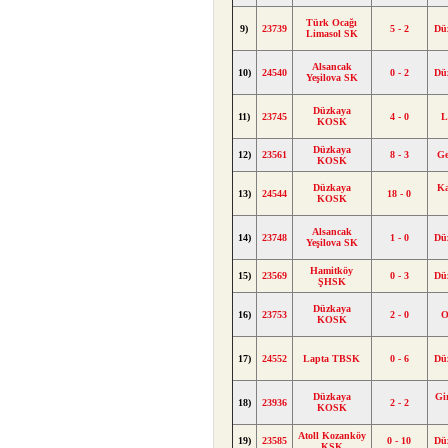
Türk Ocağı
9)
23739
5 - 2
Dü
Limasol SK
Alsancak
10)
24540
0 - 2
Dü
Yeşilova SK
Düzkaya
11)
23745
4 - 0
L
KOSK
Düzkaya
12)
23561
8 - 3
Ge
KOSK
Düzkaya
Ka
13)
24544
18 - 0
KOSK
Alsancak
14)
23748
1 - 0
Dü
Yeşilova SK
Hamitköy
15)
23569
0 - 3
Dü
ŞHSK
Düzkaya
16)
23753
2 - 0
O
KOSK
17)
24552
Lapta TBSK
0 - 6
Dü
Düzkaya
Gi
18)
23936
2 - 2
KOSK
Atoll Kozanköy
19)
23585
0 - 10
Dü
KSK