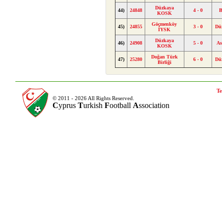
Düzkaya
44)
24848
4 - 0
B
KOSK
Göçmenköy
45)
24855
3 - 0
Dü
İYSK
Düzkaya
46)
24908
5 - 0
As
KOSK
Doğan Türk
47)
25280
6 - 0
Dü
Birliği
Te
© 2011 - 2026 All Rights Reserved.
C
yprus
T
urkish
F
ootball
A
ssociation