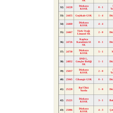
SK
Düzkaya
32)
24228
0 - 1
KOSK
Y
33)
24455
Geçitkale GSK
1 - 4
Dü
Düzkaya
34)
24460
4 - 4
KOSK
Türk Ocağı
35)
24467
2 - 0
Dü
Limasol SK
Kaplıca
36)
24726
Karadeniz 61
0 - 1
Dü
SK
Düzkaya
37)
24730
5 - 1
KOSK
DND L.
38)
24832
Gençler Birliği
1 - 1
Dü
SK
Düzkaya
39)
25037
2 - 0
KOSK
Y
40)
25045
Cihangir GSK
0 - 1
Dü
Baf Ülkü
41)
25220
1 - 0
Dü
Yurdu
Düzkaya
42)
25221
3 - 1
Ba
KOSK
Düzkaya
43)
25086
4 - 3
Çe
KOSK