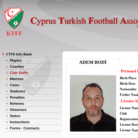
CTFA Info Bank
Players
ADEM BODİ
Coaches
Personal 
Club Staffs
Birth Place
Matches
Birth Date
Clubs
Nationality
Stadiums
Father Nam
Penalties
Licence I
Referees
License Nu
Observers
Club
Status
Registratio
Instructions
License Date
Forms - Contracts
License Typ