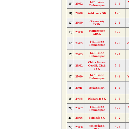
1461 İskele
10)
25052
0 - 3
Trabzonspor
11)
24640
Yedikonuk SK
1 - 3
Göçmenköy
12)
23689
2 - 1
İYSK
Mormenekşe
13)
25058
0 - 2
GBSK
1461 İskele
14)
24643
2 - 4
G
Trabzonspor
1461 İskele
15)
23693
0 - 1
Trabzonspor
China Bazaar
16)
23992
Gençlik Gücü
7 - 0
TSK
1461 İskele
17)
25060
3 - 1
Y
Trabzonspor
18)
25011
Boğaziçi SK
1 - 0
19)
24648
Dipkarpaz SK
0 - 5
1461 İskele
20)
23697
0 - 2
Trabzonspor
21)
23996
Balıkesir SK
3 - 2
Yeniboğaziçi
22)
25090
5 - 0
DSK