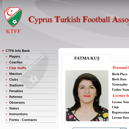
CTFA Info Bank
Players
FATMA KUŞ
Coaches
Personal 
Club Staffs
Matches
Birth Place
Birth Date
Clubs
Nationality
Stadiums
Father Nam
Penalties
Licence I
Referees
License Nu
Observers
Club
Status
Registratio
Instructions
License Date
Forms - Contracts