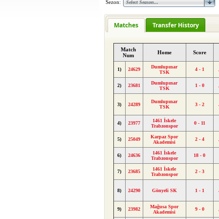
Sezon:
Matches
Transfer History
Match
Home
Score
Num
Dumlupınar
1)
24629
4 - 1
TSK
Dumlupınar
2)
23681
1 - 0
TSK
Dumlupınar
3)
24289
3 - 2
TSK
1461 İskele
4)
23977
0 - 11
Trabzonspor
Karpaz Spor
5)
25049
2 - 4
Akademisi
1461 İskele
6)
24636
18 - 0
Trabzonspor
1461 İskele
7)
23685
2 - 3
Trabzonspor
8)
24290
Gönyeli SK
1 - 1
Mağusa Spor
9)
23982
9 - 0
Akademisi