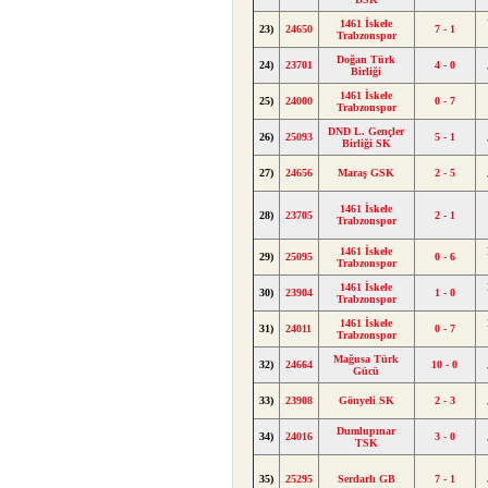
1461 İskele
23)
24650
7 - 1
Trabzonspor
Doğan Türk
24)
23701
4 - 0
Birliği
1461 İskele
25)
24000
0 - 7
Trabzonspor
DND L. Gençler
26)
25093
5 - 1
Birliği SK
27)
24656
Maraş GSK
2 - 5
1461 İskele
28)
23705
2 - 1
Trabzonspor
1461 İskele
29)
25095
0 - 6
Trabzonspor
1461 İskele
30)
23904
1 - 0
Trabzonspor
1461 İskele
31)
24011
0 - 7
Trabzonspor
Mağusa Türk
32)
24664
10 - 0
Gücü
33)
23908
Gönyeli SK
2 - 3
Dumlupınar
34)
24016
3 - 0
TSK
35)
25295
Serdarlı GB
7 - 1