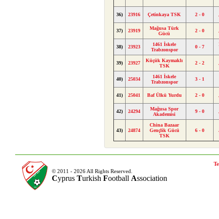
36)
23916
Çetinkaya TSK
2 - 0
Mağusa Türk
37)
23919
2 - 0
Gücü
1461 İskele
38)
23923
0 - 7
Trabzonspor
Küçük Kaymaklı
39)
23927
2 - 2
TSK
1461 İskele
40)
25034
3 - 1
Trabzonspor
41)
25041
Baf Ülkü Yurdu
2 - 0
Mağusa Spor
42)
24294
9 - 0
Akademisi
China Bazaar
43)
24874
Gençlik Gücü
6 - 0
TSK
Te
© 2011 - 2026 All Rights Reserved.
C
yprus
T
urkish
F
ootball
A
ssociation